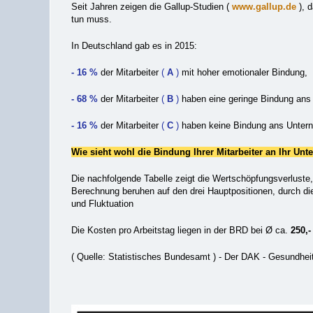
Seit Jahren zeigen die Gallup-Studien (
www.gallup.de
), d
tun muss.
In Deutschland gab es in 2015:
- 16 %
der Mitarbeiter
(
A
)
mit hoher emotionaler Bindung,
- 68 %
der Mitarbeiter
(
B
)
haben eine geringe Bindung ans
- 16 %
der Mitarbeiter
(
C
)
haben keine Bindung ans Unter
Wie sieht wohl die Bindung Ihrer Mitarbeiter an Ihr Un
Die nachfolgende Tabelle zeigt die Wertschöpfungsverluste, 
Berechnung beruhen auf den drei Hauptpositionen, durch die
und
Fluktuation
Die Kosten pro Arbeitstag liegen in der BRD bei Ø ca.
250,-
( Quelle: Statistisches Bundesamt ) - Der DAK - Gesundheits