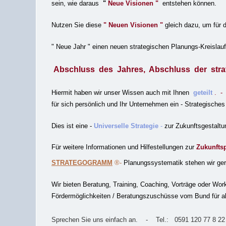
sein, wie daraus
"
Neue Visionen "
entstehen können.
Nutzen Sie diese
" Neuen Visionen "
gleich dazu, um für 
" Neue Jahr " einen neuen strategischen Planungs-Kreislau
Abschluss des Jahres, Abschluss der str
Hiermit haben wir unser Wissen auch mit Ihnen
geteilt
. 
für sich persönlich
und Ihr Unternehmen ein - Strategisch
Dies ist eine -
Universelle Strategie
-
zur Zukunftsgestaltu
Für weitere Informationen und Hilfestellungen zur
Zukunfts
STRATEGOGRAMM
®-
Planungssystematik stehen wir ger
Wir bieten Beratung, Training, Coaching, Vorträge oder W
Fördermöglichkeiten / Beratungszuschüsse vom Bund für a
Sprechen Sie uns einfach an. - Tel.: 0591 120 77 8 22