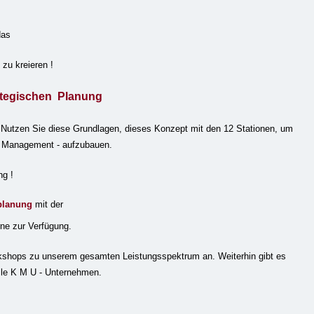
das
f
zu kreieren !
ategischen Planung
-
Nutzen
Sie
diese Grundlagen, dieses Konzept mit den 12 Stationen, um
es Management - aufzubauen.
ng !
planung
mit der
ne zur Verfügung.
orkshops zu unserem gesamten Leistungsspektrum an. Weiterhin gibt es
lle
K M U - Unternehmen.