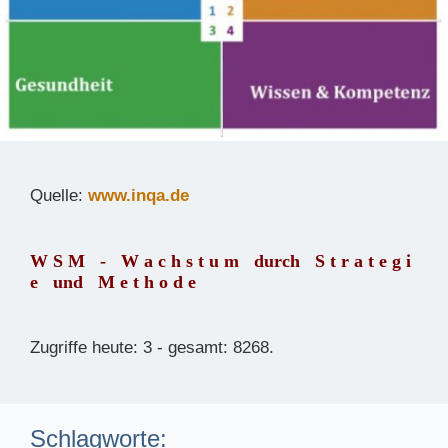
Quelle:
www.inqa.de
W S M - W a c h s t u m durch S t r a t e g i
e und M e t h o d e
Zugriffe heute: 3 - gesamt: 8268.
Schlagworte: