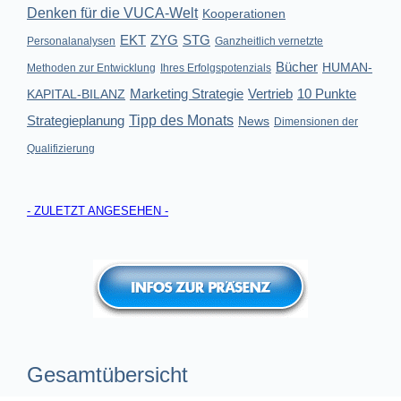
Denken für die VUCA-Welt
Kooperationen
EKT
ZYG
STG
Personalanalysen
Ganzheitlich vernetzte
Bücher
HUMAN-
Methoden zur Entwicklung
Ihres Erfolgspotenzials
Marketing Strategie
Vertrieb
10 Punkte
KAPITAL-BILANZ
Strategieplanung
Tipp des Monats
News
Dimensionen der
Qualifizierung
- ZULETZT ANGESEHEN -
Gesamtübersicht