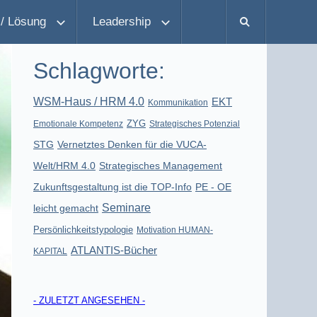
/ Lösung
Leadership
Schlagworte:
WSM-Haus / HRM 4.0
EKT
Kommunikation
ZYG
Emotionale Kompetenz
Strategisches Potenzial
STG
Vernetztes Denken für die VUCA-
Welt/HRM 4.0
Strategisches Management
Zukunftsgestaltung ist die TOP-Info
PE - OE
Seminare
leicht gemacht
Persönlichkeitstypologie
Motivation HUMAN-
ATLANTIS-Bücher
KAPITAL
- ZULETZT ANGESEHEN -