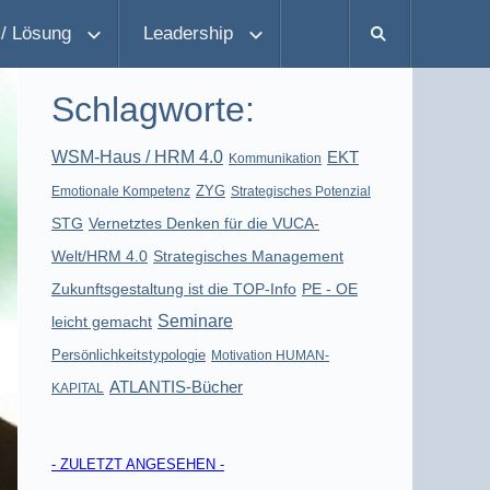
/ Lösung
Leadership
Schlagworte:
WSM-Haus / HRM 4.0
EKT
Kommunikation
ZYG
Emotionale Kompetenz
Strategisches Potenzial
STG
Vernetztes Denken für die VUCA-
Welt/HRM 4.0
Strategisches Management
Zukunftsgestaltung ist die TOP-Info
PE - OE
Seminare
leicht gemacht
Persönlichkeitstypologie
Motivation HUMAN-
ATLANTIS-Bücher
KAPITAL
- ZULETZT ANGESEHEN -